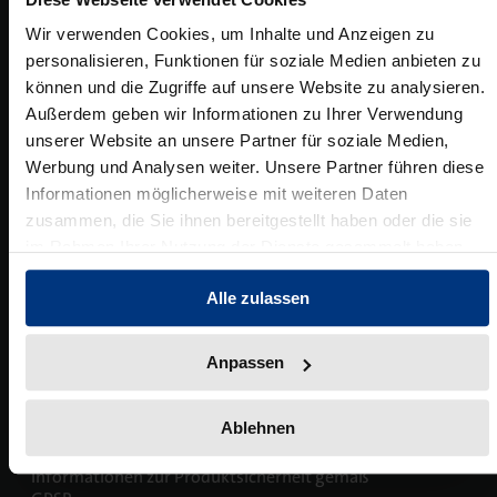
Wissenschaftlich publizieren
Wir verwenden Cookies, um Inhalte und Anzeigen zu
personalisieren, Funktionen für soziale Medien anbieten zu
Ansprechpartner:innen
Blog
Presse
Rechtswissenschaft
Service
können und die Zugriffe auf unsere Website zu analysieren.
Das Lektorat
rund um Ihre Publikation
Presse & Rezensionswesen
Umwelt- und Klimaschutz
Außerdem geben wir Informationen zu Ihrer Verwendung
Shop
unserer Website an unsere Partner für soziale Medien,
Datenschutz
News
Dozentenservice
Sozialwissenschaften
Open Access
Werbung und Analysen weiter. Unsere Partner führen diese
Neuigkeiten & Aktuelles
Belegexemplar für Lehrende
Urheberrecht
Podcast
Informationen möglicherweise mit weiteren Daten
zusammen, die Sie ihnen bereitgestellt haben oder die sie
Verlagsrichtlinien
im Rahmen Ihrer Nutzung der Dienste gesammelt haben.
Karriere
Mediadaten
Geisteswissenschaften
Ihre Einstiegsmöglichkeiten
Werben in Fachzeitschriften
Barrierefreiheitserklärung
Alle zulassen
Impressum
Termine
Inlibra
Kataloge
Nomos für Sie vor Ort
Die digitale Bibliothek
Aktuelle Prospekte zum Download
Anpassen
Hinweisgebersystem der Mediengruppe
C.H.BECK
Ablehnen
NomosEvents
FAQ
AGB Veranstaltungen
Online und Live
Häufige Fragen
Informationen zur Produktsicherheit gemäß