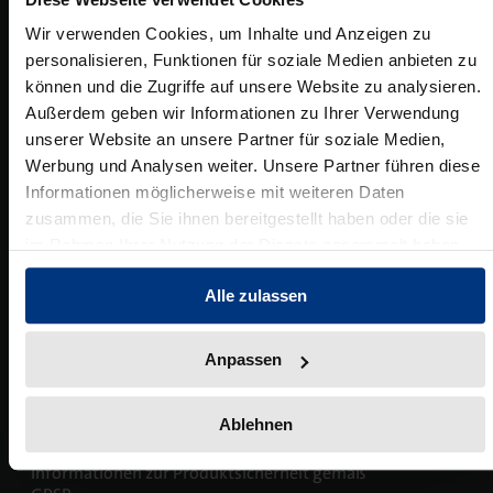
Wissenschaftlich Publizieren
Wir verwenden Cookies, um Inhalte und Anzeigen zu
personalisieren, Funktionen für soziale Medien anbieten zu
Ansprechpartner:innen
Blog
Presse
Rechtswissenschaft
Service
können und die Zugriffe auf unsere Website zu analysieren.
Das Lektorat
rund um Ihre Publikation
Presse & Rezensionswesen
Umwelt- und Klimaschutz
Außerdem geben wir Informationen zu Ihrer Verwendung
Shop
unserer Website an unsere Partner für soziale Medien,
Datenschutz
News
Dozentenservice
Sozialwissenschaften
Open Access
Werbung und Analysen weiter. Unsere Partner führen diese
Neuigkeiten & Aktuelles
Belegexemplar für Lehrende
Urheberrecht
Podcast
Informationen möglicherweise mit weiteren Daten
zusammen, die Sie ihnen bereitgestellt haben oder die sie
Verlagsrichtlinien
im Rahmen Ihrer Nutzung der Dienste gesammelt haben.
Karriere
Mediadaten
Geisteswissenschaften
Ihre Einstiegsmöglichkeiten
Werben in Fachzeitschriften
Barrierefreiheitserklärung
Alle zulassen
Impressum
Termine
Inlibra
Kataloge
Nomos für Sie vor Ort
Die digitale Bibliothek
Aktuelle Prospekte zum Download
Anpassen
Hinweisgebersystem der Mediengruppe
C.H.BECK
Ablehnen
NomosEvents
FAQ
AGB Veranstaltungen
Online und Live
Häufige Fragen
Informationen zur Produktsicherheit gemäß