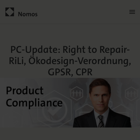
PC-Update: Right to Repa
Kontakt
PC-Update: Right to Repair-
RiLi, Ökodesign-Verordnung,
GPSR, CPR
Der Verlag
Programm
Über uns
Praxisliteratur
Wissenschaftlich publizieren
Themenwelten