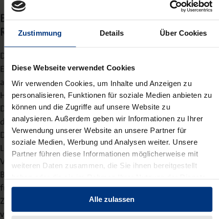
Batteriedurchführungsgesetz –
Regierungsentwurf liegt vor
Zustimmung
Details
Über Cookies
Die Bundesregierung hat am 6. November 2024 den
Entwurf des Gesetzes zur Anpassung des Batterierechts
Diese Webseite verwendet Cookies
an die Batterieverordnung 2023/1542/EU beschlossen.
Wir verwenden Cookies, um Inhalte und Anzeigen zu
Hauptbestandteil des Entwurfs ist das Batterierecht-
personalisieren, Funktionen für soziale Medien anbieten zu
können und die Zugriffe auf unsere Website zu
Durchführungsgesetz (BattDG), durch welches das
analysieren. Außerdem geben wir Informationen zu Ihrer
deutsche Batteriegesetz zukünftig ersetzt werden wird.
Verwendung unserer Website an unsere Partner für
Der Entwurf sieht unter anderem eine Erweiterung der
soziale Medien, Werbung und Analysen weiter. Unsere
Legaldefinition des Herstellers sowie erstmals eine
Partner führen diese Informationen möglicherweise mit
Verpflichtung aller Batteriehersteller unabhängig von der
weiteren Daten zusammen, die Sie ihnen bereitgestellt
Batteriekategorie zur Beteiligung an einer Organisation
haben oder die sie im Rahmen Ihrer Nutzung der Dienste
für Herstellerverantwortung vor. In diesem
gesammelt haben.
Alle zulassen
Zusammenhang sollen die Hersteller außerdem
verpflichtet werden, gegenüber der Stiftung EAR im