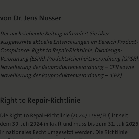
Die Nomos Verlagsgesellschaft
Fachbücher für Jurist:innen
Jetzt Autor:in werden
Themenwelten und Newsletter
Wissenschaftlich Publizieren
von Dr. Jens Nusser
Service
Ansprechpartner:innen
Blog
Presse
Rechtswissenschaft
Das Lektorat
rund um Ihre Publikation
Presse & Rezensionswesen
Der nachstehende Beitrag informiert Sie über
Shop
ausgewählte aktuelle Entwicklungen im Bereich Product-
News
Dozentenservice
Compliance: Right to Repair-Richtlinie, Ökodesign-
Sozialwissenschaften
Open Access
Podcast
Neuigkeiten & Aktuelles
Belegexemplar für Lehrende
Verordnung (ESPR), Produktsicherheitsverordnung (GPSR),
Novellierung der Bauproduktenverordnung – CPR sowie
Karriere
Mediadaten
Novellierung der Bauproduktenverordnung – (CPR).
Geisteswissenschaften
Ihre Einstiegsmöglichkeiten
Werben in Fachzeitschriften
Right to Repair-Richtlinie
Termine
Inlibra
Kataloge
Nomos für Sie vor Ort
Die digitale Bibliothek
Aktuelle Prospekte zum Download
Die Right to Repair-Richtlinie (2024/1799/EU) ist seit
dem 30. Juli 2024 in Kraft und muss bis zum 31. Juli 2026
NomosEvents
FAQ
Online und Live
Häufige Fragen
in nationales Recht umgesetzt werden. Die Richtlinie