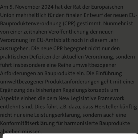
Am 5. November 2024 hat der Rat der Europäischen
Union mehrheitlich für den finalen Entwurf der neuen EU-
Bauproduktenverordnung (CPR) gestimmt. Nunmehr ist
von einer zeitnahen Veröffentlichung der neuen
Verordnung im EU-Amtsblatt noch in diesem Jahr
auszugehen. Die neue CPR begegnet nicht nur den
praktischen Defiziten der aktuellen Verordnung, sondern
führt insbesondere eine Reihe umweltbezogener
Anforderungen an Bauprodukte ein. Die Einführung
umweltbezogener Produktanforderungen geht mit einer
Ergänzung des bisherigen Regelungskonzepts um
Aspekte einher, die dem New Legislative Framework
entlehnt sind. Dies führt z.B. dazu, dass Hersteller künftig
nicht nur eine Leistungserklärung, sondern auch eine
Konformitätserklärung für harmonisierte Bauprodukte
abgeben müssen.