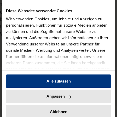
Themenfeldern Internationales Management, Personal-
Diese Webseite verwendet Cookies
und Organisationsforschung, Arbeitsmarktpolitik,
betriebliche Personalpolitik, Industriesoziologie,
Wir verwenden Cookies, um Inhalte und Anzeigen zu
personalisieren, Funktionen für soziale Medien anbieten
Umweltethik und Nachhaltigkeit sowie Berufs- und
zu können und die Zugriffe auf unsere Website zu
Wirtschaftspädagogik stark wahrgenommen.
analysieren. Außerdem geben wir Informationen zu Ihrer
Verwendung unserer Website an unsere Partner für
soziale Medien, Werbung und Analysen weiter. Unsere
Partner führen diese Informationen möglicherweise mit
Zielgruppe
weiteren Daten zusammen, die Sie ihnen bereitgestellt
haben oder die sie im Rahmen Ihrer Nutzung der Dienste
gesammelt haben.
Programmschwerpunkte
Alle zulassen
Anpassen
Publikationen
Ablehnen