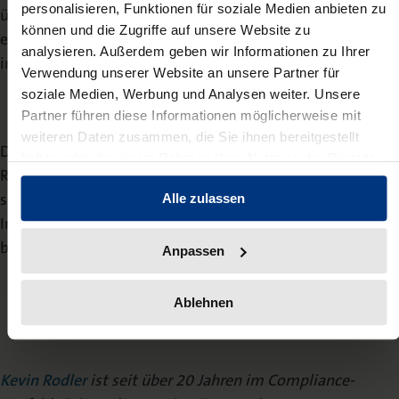
personalisieren, Funktionen für soziale Medien anbieten zu
überschaubare Anzahl an Ausnahmeregelungen schaffen
können und die Zugriffe auf unsere Website zu
ein hoch komplexes Compliance-Konstrukt mit
analysieren. Außerdem geben wir Informationen zu Ihrer
immensen Datenmengen.
Verwendung unserer Website an unsere Partner für
soziale Medien, Werbung und Analysen weiter. Unsere
Partner führen diese Informationen möglicherweise mit
weiteren Daten zusammen, die Sie ihnen bereitgestellt
Durch die Einführung des digitalen Produktpasses im
haben oder die sie im Rahmen Ihrer Nutzung der Dienste
Rahmen der GPSR (Produktsicherheitsverordnung) dürfte
gesammelt haben.
sich die Lage weiter zuspitzen, da auch diese
Alle zulassen
Informationspflichten zu chemischen Inhaltsstoffen
beinhaltet.
Anpassen
Ablehnen
Kevin Rodler
ist seit über 20 Jahren im Compliance-