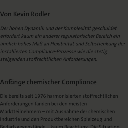
Die Nomos Verlagsgesellschaft
Fachbücher für Jurist:innen
Jetzt Autor:in werden
Themenwelten und Newsletter
Wissenschaftlich Publizieren
Von Kevin Rodler
Service
Ansprechpartner:innen
Blog
Presse
Rechtswissenschaft
Das Lektorat
rund um Ihre Publikation
Presse & Rezensionswesen
Der hohen Dynamik und der Komplexität geschuldet
erfordert kaum ein anderer regulatorischer Bereich ein
Shop
ähnlich hohes Maß an Flexibilität und Selbstlenkung der
News
Dozentenservice
Sozialwissenschaften
Open Access
Podcast
Neuigkeiten & Aktuelles
Belegexemplar für Lehrende
installierten Compliance-Prozesse wie die stetig
steigenden stoffrechtlichen Anforderungen.
Karriere
Mediadaten
Geisteswissenschaften
Ihre Einstiegsmöglichkeiten
Werben in Fachzeitschriften
Anfänge chemischer Compliance
Termine
Inlibra
Kataloge
Die bereits seit 1976 harmonisierten stoffrechtlichen
Nomos für Sie vor Ort
Die digitale Bibliothek
Aktuelle Prospekte zum Download
Anforderungen fanden bei den meisten
Marktteilnehmern – mit Ausnahme der chemischen
NomosEvents
FAQ
Industrie und den Produktbereichen Spielzeug und
Online und Live
Häufige Fragen
Bedarfsgegenstände – kaum Beachtung. Die Situation