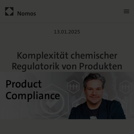
Komplexität chemischer R
Kontakt
13.01.2025
Komplexität chemischer
Regulatorik von Produkten
Der Verlag
Programm
Über uns
Praxisliteratur
Wissenschaftlich publizieren
Themenwelten