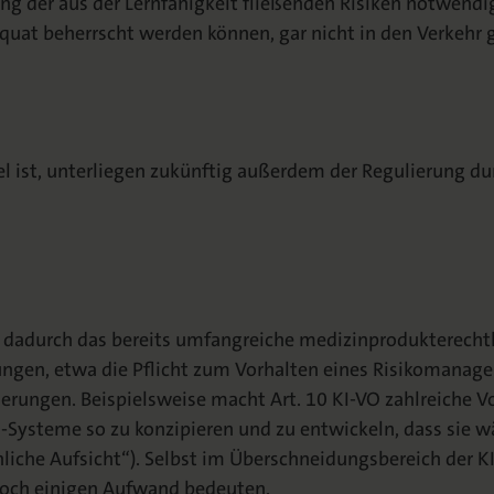
ung der aus der Lernfähigkeit fließenden Risiken notwend
quat beherrscht werden können, gar nicht in den Verkehr 
l ist, unterliegen zukünftig außerdem der Regulierung dur
ch dadurch das bereits umfangreiche medizinprodukterecht
dungen, etwa die Pflicht zum Vorhalten eines Risikomanage
rungen. Beispielsweise macht Art. 10 KI-VO zahlreiche Vo
I-Systeme so zu konzipieren und zu entwickeln, dass sie 
iche Aufsicht“). Selbst im Überschneidungsbereich der K
noch einigen Aufwand bedeuten.