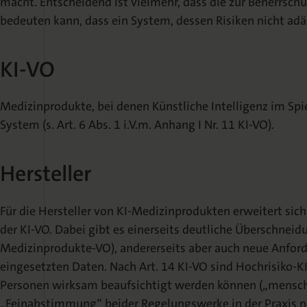
macht. Entscheidend ist vielmehr, dass die zur Beherrsch
bedeuten kann, dass ein System, dessen Risiken nicht adä
KI-VO
Medizinprodukte, bei denen Künstliche Intelligenz im Spie
System (s. Art. 6 Abs. 1 i.V.m. Anhang I Nr. 11 KI-VO).
Hersteller
Für die Hersteller von KI-Medizinprodukten erweitert si
der KI-VO. Dabei gibt es einerseits deutliche Überschnei
Medizinprodukte-VO), andererseits aber auch neue Anforde
eingesetzten Daten. Nach Art. 14 KI-VO sind Hochrisiko-K
Personen wirksam beaufsichtigt werden können („menschl
„Feinabstimmung“ beider Regelungswerke in der Praxis 