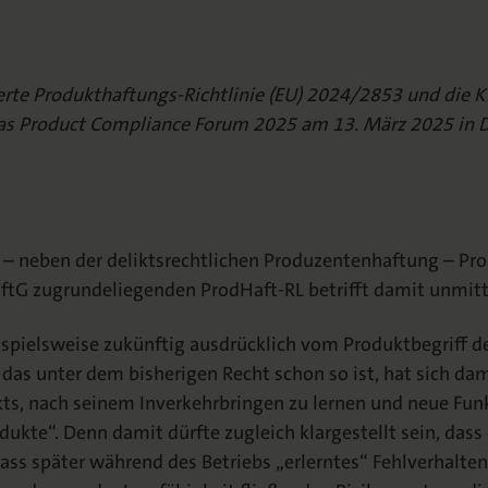
lierte Produkthaftungs-Richtlinie (EU) 2024/2853 und die 
 das Product Compliance Forum 2025 am 13. März 2025 in D
t – neben der deliktsrechtlichen Produzentenhaftung – Pro
ftG zugrundeliegenden ProdHaft-RL betrifft damit unmitt
spielsweise zukünftig ausdrücklich vom Produktbegriff de
 das unter dem bisherigen Recht schon so ist, hat sich dam
ts, nach seinem Inverkehrbringen zu lernen und neue Funk
rodukte“. Denn damit dürfte zugleich klargestellt sein, dass
 dass später während des Betriebs „erlerntes“ Fehlverhalt