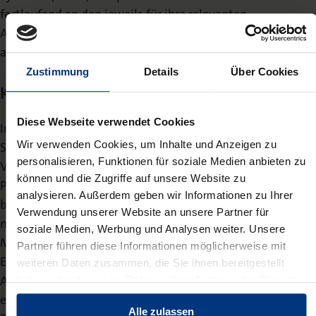
fortlaufend an den jeweils für ihre relevanten
Absatzmärkte geltenden regulatorischen Stand
anzupassen.
Zustimmung
Details
Über Cookies
Kritik
Diese Webseite verwendet Cookies
Insbesondere Fragen bezüglich der Einklassifizierung von
Wir verwenden Cookies, um Inhalte und Anzeigen zu
Spielzeug hinsichtlich der Abgrenzung zu
personalisieren, Funktionen für soziale Medien anbieten zu
Verbraucherprodukten des allgemeinen
können und die Zugriffe auf unsere Website zu
Produktsicherheitsrecht werden nicht ausreichend
analysieren. Außerdem geben wir Informationen zu Ihrer
beantwortet. Diese führen in der Anwendungspraxis
Verwendung unserer Website an unsere Partner für
nicht selten zu Auseinandersetzungen mit den
soziale Medien, Werbung und Analysen weiter. Unsere
Marktaufsichtsbehörden bis hin zu gerichtlichen
Partner führen diese Informationen möglicherweise mit
Entscheidungen. Zwar wurde der sachliche
weiteren Daten zusammen, die Sie ihnen bereitgestellt
Anwendungsbereich der TSR über Artikel 2 semantisch
haben oder die sie im Rahmen Ihrer Nutzung der Dienste
gesammelt haben.
ergänzt, angesichts der Tragweite dieser
Alle zulassen