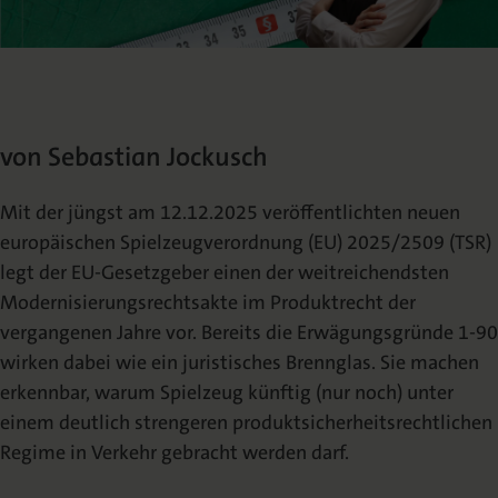
Die Nomos Verlagsgesellschaft
Fachbücher für Jurist:innen
Jetzt Autor:in werden
Themenwelten und Newsletter
Wissenschaftlich Publizieren
Service
Ansprechpartner:innen
Blog
Presse
Rechtswissenschaft
Das Lektorat
rund um Ihre Publikation
Presse & Rezensionswesen
Shop
von Sebastian Jockusch
News
Dozentenservice
Sozialwissenschaften
Open Access
Podcast
Neuigkeiten & Aktuelles
Belegexemplar für Lehrende
Mit der jüngst am 12.12.2025 veröffentlichten neuen
europäischen Spielzeugverordnung (EU) 2025/2509 (TSR)
Karriere
Mediadaten
legt der EU-Gesetzgeber einen der weitreichendsten
Geisteswissenschaften
Ihre Einstiegsmöglichkeiten
Werben in Fachzeitschriften
Modernisierungsrechtsakte im Produktrecht der
vergangenen Jahre vor. Bereits die Erwägungsgründe 1-90
Termine
Inlibra
Kataloge
wirken dabei wie ein juristisches Brennglas. Sie machen
Nomos für Sie vor Ort
Die digitale Bibliothek
Aktuelle Prospekte zum Download
erkennbar, warum Spielzeug künftig (nur noch) unter
einem deutlich strengeren produktsicherheitsrechtlichen
NomosEvents
FAQ
Regime in Verkehr gebracht werden darf.
Online und Live
Häufige Fragen