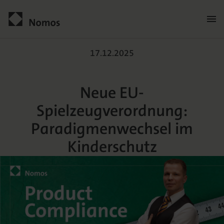
Neue EU-Spielzeugverord
Kontakt
17.12.2025
Neue EU-
Spielzeugverordnung:
Paradigmenwechsel im
Kinderschutz
Der Verlag
Programm
Über uns
Praxisliteratur
Wissenschaftlich publizieren
Themenwelten